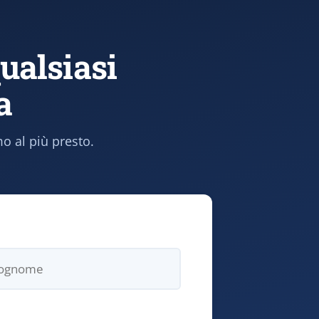
qualsiasi
a
o al più presto.