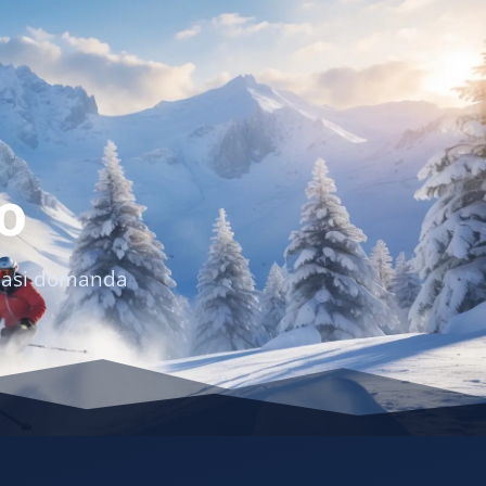
o
siasi domanda