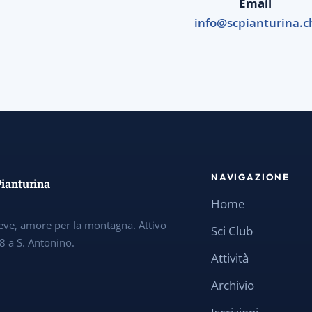
Email
info@scpianturina.c
NAVIGAZIONE
Pianturina
Home
eve, amore per la montagna. Attivo
Sci Club
8 a S. Antonino.
Attività
Archivio