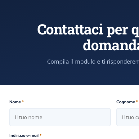
Contattaci per 
domand
Compila il modulo e ti risponderem
Nome
*
Cognome
*
Indirizzo e-mail
*