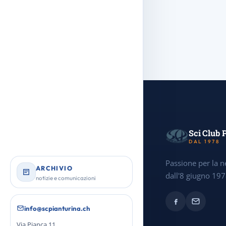
Sci Club 
DAL 1978
Passione per la n
ARCHIVIO
dall'8 giugno 197
notizie e comunicazioni
info@scpianturina.ch
Via Pianca 11